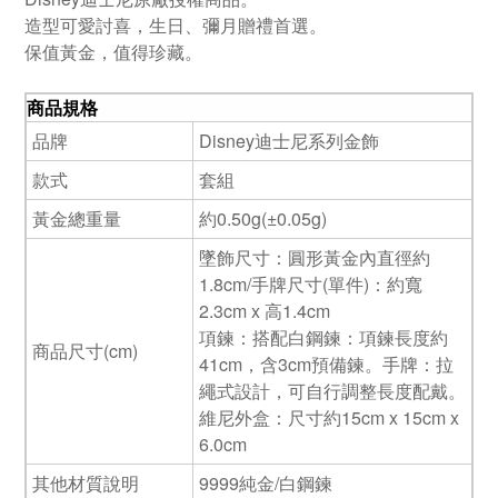
造型可愛討喜，生日、彌月贈禮首選。
保值黃金，值得珍藏。
商品規格
品牌
Disney迪士尼系列金飾
款式
套組
黃金總重量
約0.50g(±0.05g)
墜飾尺寸：圓形黃金內直徑約
1.8cm/手牌尺寸(單件)：約寬
2.3cm x 高1.4cm
項鍊：搭配白鋼鍊：項鍊長度約
商品尺寸(cm)
41cm，含3cm預備鍊。手牌：拉
繩式設計，可自行調整長度配戴。
維尼外盒：尺寸約15cm x 15cm x
6.0cm
其他材質說明
9999純金/白鋼鍊