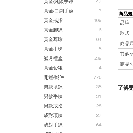
黃金/純銀手鍊
47
黃金/白鋼手鍊
3
商品規
黃金戒指
409
品牌
黃金腳鍊
6
款式
黃金耳環
64
商品尺
黃金串珠
5
其他
彌月禮盒
539
商品
黃金套組
4
開運/擺件
776
男款項鍊
35
了解
男款手鍊
31
男款戒指
128
成對項鍊
27
成對手鍊
64