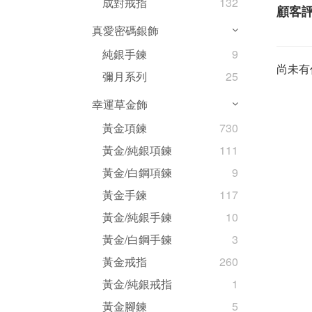
成對戒指
132
顧客
真愛密碼銀飾
純銀手鍊
9
尚未有
彌月系列
25
幸運草金飾
黃金項鍊
730
黃金/純銀項鍊
111
黃金/白鋼項鍊
9
黃金手鍊
117
黃金/純銀手鍊
10
黃金/白鋼手鍊
3
黃金戒指
260
黃金/純銀戒指
1
黃金腳鍊
5