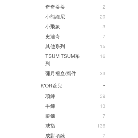
奇奇蒂蒂
2
小熊維尼
20
小飛象
3
史迪奇
7
其他系列
15
TSUM TSUM系
16
列
彌月禮盒/擺件
33
K'OR蔻兒
項鍊
39
手鍊
13
腳鍊
7
戒指
136
成對項鍊
7