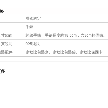
格
甜蜜約定
手鍊
寸(cm)
純銀手鍊：手鍊長度約18.5cm，含3cm預備鍊。
材質說明
925純銀
包裝配件
史奴比包裝盒、史奴比包裝袋、史奴比保固卡
更多