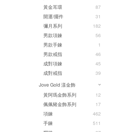
黃金耳環
87
開運/擺件
31
彌月系列
182
男款項鍊
56
男款手鍊
1
男款戒指
46
成對項鍊
45
成對戒指
39
Jove Gold 漾金飾
黃阿瑪金飾系列
12
佩佩豬金飾系列
17
項鍊
462
手鍊
511