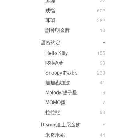
腳鍊
27
戒指
602
耳環
282
謝神明金牌
13
甜蜜約定
Hello Kitty
155
哆啦A夢
90
Snoopy史奴比
239
貓貓蟲咖波
41
Melody/雙子星
6
MOMO熊
7
拉拉熊
93
Disney迪士尼金飾
米奇米妮
44