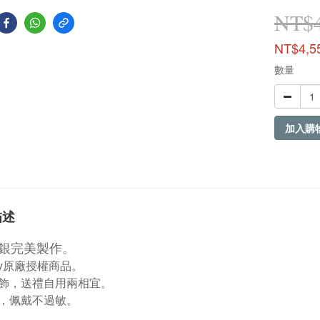
NT$4
NT$4,5
數量
加入購
描述
純銀完美製作。
opy原廠授權商品。
飾，送禮自用兩相宜。
，佩戴不過敏。