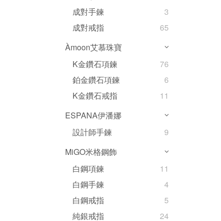
成對手鍊
3
成對戒指
65
Àmoon艾慕珠寶
K金鑽石項鍊
76
鉑金鑽石項鍊
6
K金鑽石戒指
11
ESPANA伊潘娜
設計師手鍊
9
MiGO米格鋼飾
白鋼項鍊
11
白鋼手鍊
4
白鋼戒指
5
純銀戒指
24