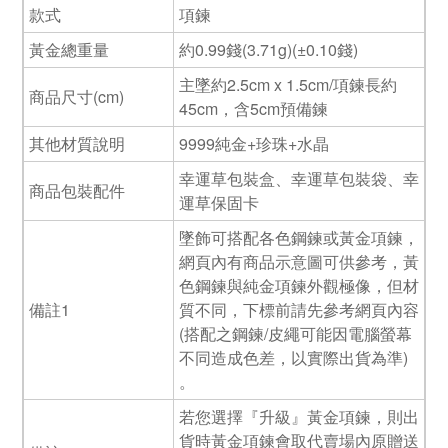
款式
項鍊
黃金總重量
約0.99錢(3.71g)(±0.10錢)
主墜約2.5cm x 1.5cm/項鍊長約
商品尺寸(cm)
45cm，含5cm預備鍊
其他材質說明
9999純金+珍珠+水晶
幸運草包裝盒、幸運草包裝袋、幸
商品包裝配件
運草保固卡
墜飾可搭配各色鋼鍊或黃金項鍊，
網頁內有商品示意圖可供參考，黃
色鋼鍊與純金項鍊外觀極像，但材
備註1
質不同，下標前請先參考網頁內容
(搭配之鋼鍊/皮繩可能因電腦螢幕
不同造成色差，以實際出貨為準)
。
若您選擇『升級』黃金項鍊，則出
貨時黃金項鍊會取代賣場內原贈送