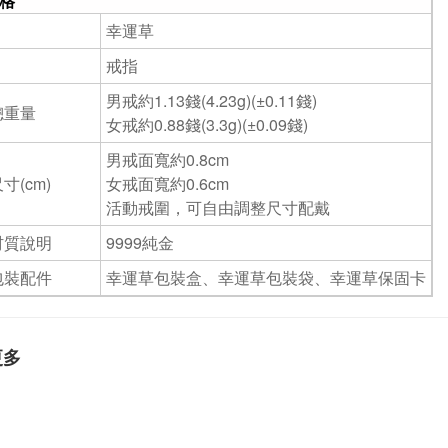
格
幸運草
戒指
男戒約1.13錢(4.23g)(±0.11錢)
總重量
女戒約0.88錢(3.3g)(±0.09錢)
男戒面寬約0.8cm
寸(cm)
女戒面寬約0.6cm
活動戒圍，可自由調整尺寸配戴
材質說明
9999純金
包裝配件
幸運草包裝盒、幸運草包裝袋、幸運草保固卡
更多