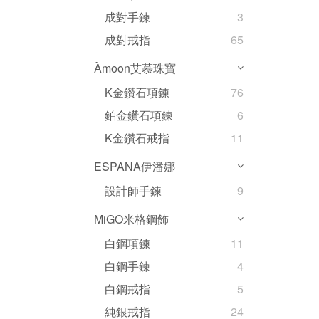
成對手鍊
3
成對戒指
65
Àmoon艾慕珠寶
K金鑽石項鍊
76
鉑金鑽石項鍊
6
K金鑽石戒指
11
ESPANA伊潘娜
設計師手鍊
9
MiGO米格鋼飾
白鋼項鍊
11
白鋼手鍊
4
白鋼戒指
5
純銀戒指
24