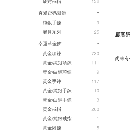
成對戒指
132
真愛密碼銀飾
純銀手鍊
9
彌月系列
25
顧客
幸運草金飾
黃金項鍊
730
尚未有
黃金/純銀項鍊
111
黃金/白鋼項鍊
9
黃金手鍊
117
黃金/純銀手鍊
10
黃金/白鋼手鍊
3
黃金戒指
260
黃金/純銀戒指
1
黃金腳鍊
5