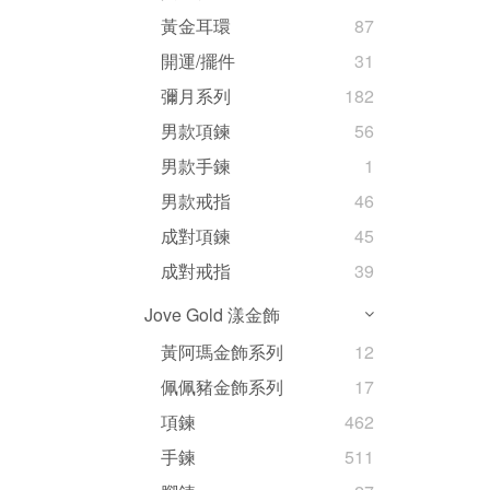
黃金耳環
87
開運/擺件
31
彌月系列
182
男款項鍊
56
男款手鍊
1
男款戒指
46
成對項鍊
45
成對戒指
39
Jove Gold 漾金飾
黃阿瑪金飾系列
12
佩佩豬金飾系列
17
項鍊
462
手鍊
511