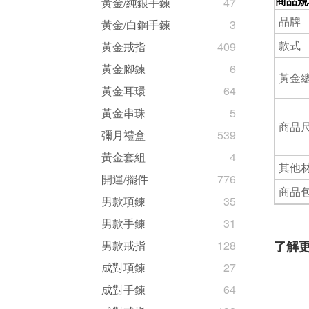
商品規
黃金/純銀手鍊
47
品牌
黃金/白鋼手鍊
3
款式
黃金戒指
409
黃金腳鍊
6
黃金
黃金耳環
64
黃金串珠
5
商品尺
彌月禮盒
539
黃金套組
4
其他
開運/擺件
776
商品
男款項鍊
35
男款手鍊
31
了解
男款戒指
128
成對項鍊
27
成對手鍊
64