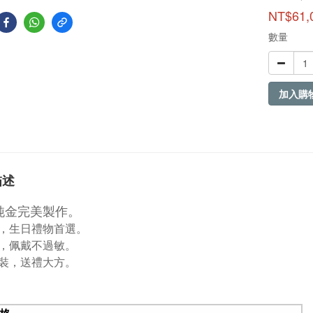
NT$61,
數量
加入購
描述
9純金完美製作。
，生日禮物首選。
，佩戴不過敏。
裝，送禮大方。