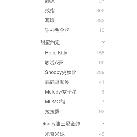
腳鍊
27
戒指
602
耳環
282
謝神明金牌
13
甜蜜約定
Hello Kitty
155
哆啦A夢
90
Snoopy史奴比
239
貓貓蟲咖波
41
Melody/雙子星
6
MOMO熊
7
拉拉熊
93
Disney迪士尼金飾
米奇米妮
45