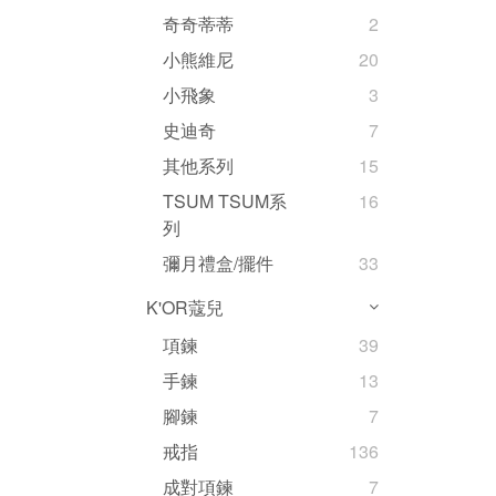
奇奇蒂蒂
2
小熊維尼
20
小飛象
3
史迪奇
7
其他系列
15
TSUM TSUM系
16
列
彌月禮盒/擺件
33
K'OR蔻兒
項鍊
39
手鍊
13
腳鍊
7
戒指
136
成對項鍊
7