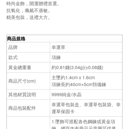
時尚金飾，開運贈禮首選。
抗氧化，佩戴不過敏。
精美包裝，送禮大方。
商品規格
品牌
幸運草
款式
項鍊
黃金總重量
約0.81錢(3.04g)(±0.08錢)
主墜約1.4cm x 1.6cm
商品尺寸(cm)
項鍊長約40cm+5cm預備鍊
其他材質說明
9999純金/水晶
幸運草包裝盒、幸運草包裝袋、幸
商品包裝配件
運草保固卡
1.墜飾可搭配各色鋼鍊或黃金項
鍊，網頁內有商品示意圖可供參