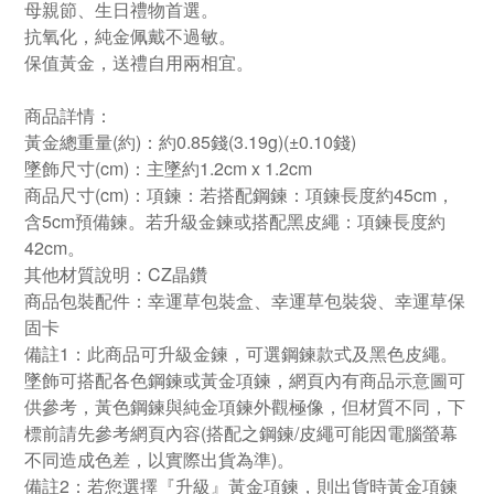
母親節、生日禮物首選。
抗氧化，純金佩戴不過敏。
保值黃金，送禮自用兩相宜。
商品詳情：
黃金總重量(約)：約0.85錢(3.19g)(±0.10錢)
墜飾尺寸(cm)：主墜約1.2cm x 1.2cm
商品尺寸(cm)：項鍊：若搭配鋼鍊：項鍊長度約45cm，
含5cm預備鍊。若升級金鍊或搭配黑皮繩：項鍊長度約
42cm。
其他材質說明
：CZ晶鑽
商品包裝配件：幸運草包裝盒、幸運草包裝袋、幸運草保
固卡
備註1
：此商品可升級金鍊，可選鋼鍊款式及黑色皮繩。
墜飾可搭配各色鋼鍊或黃金項鍊，網頁內有商品示意圖可
供參考，黃色鋼鍊與純金項鍊外觀極像，但材質不同，下
標前請先參考網頁內容(搭配之鋼鍊/皮繩可能因電腦螢幕
不同造成色差，以實際出貨為準)。
備註2
：若您選擇『升級』黃金項鍊，則出貨時黃金項鍊