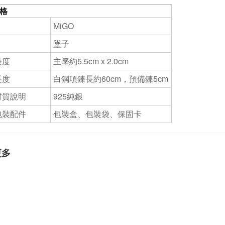
格
MiGO
墜子
長度
主墜約5.5cm x 2.0cm
長度
白鋼項鍊長約60cm，預備鍊5cm
材質說明
925純銀
包裝配件
包裝盒、包裝袋、保固卡
更多