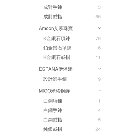
成對手鍊
3
成對戒指
65
Àmoon艾慕珠寶
K金鑽石項鍊
76
鉑金鑽石項鍊
6
K金鑽石戒指
11
ESPANA伊潘娜
設計師手鍊
9
MiGO米格鋼飾
白鋼項鍊
11
白鋼手鍊
4
白鋼戒指
5
純銀戒指
24