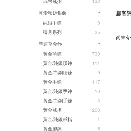
成對戒指
132
顧客
真愛密碼銀飾
純銀手鍊
9
彌月系列
25
尚未有
幸運草金飾
黃金項鍊
730
黃金/純銀項鍊
111
黃金/白鋼項鍊
9
黃金手鍊
117
黃金/純銀手鍊
10
黃金/白鋼手鍊
3
黃金戒指
260
黃金/純銀戒指
1
黃金腳鍊
5