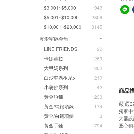
$3,001~$5,000
943
$5,001~$10,000
2856
$10,001~$20,000
3145
真愛密碼金飾
LINE FRIENDS
22
卡娜赫拉
269
大甲媽系列
302
白沙屯媽祖系列
219
小萌佛系列
42
商品
黃金項鍊
1233
嚴選9
黃金/純銀項鍊
174
獨家中
黃金/白鋼項鍊
3
大器設
匠心獨
黃金手鍊
794