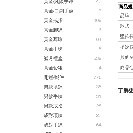
黃金/純銀手鍊
47
商品規
黃金/白鋼手鍊
3
品牌
黃金戒指
409
款式
黃金腳鍊
6
墜飾
黃金耳環
64
項鍊
黃金串珠
5
其他
彌月禮盒
539
商品
黃金套組
4
開運/擺件
776
男款項鍊
35
了解
男款手鍊
31
男款戒指
128
成對項鍊
27
成對手鍊
64