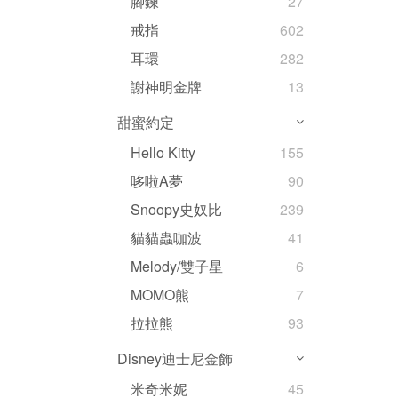
腳鍊
27
戒指
602
耳環
282
謝神明金牌
13
甜蜜約定
Hello Kitty
155
哆啦A夢
90
Snoopy史奴比
239
貓貓蟲咖波
41
Melody/雙子星
6
MOMO熊
7
拉拉熊
93
Disney迪士尼金飾
米奇米妮
45