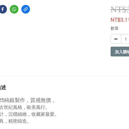
NT$3
NT$3,1
數量
加入購
描述
25純銀製作，質感無價 。
古世紀風格，歐美風行。
計，沉穩細緻，收藏家最愛。
具，精密鑄造。