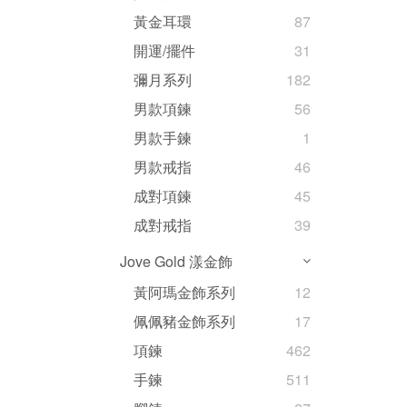
黃金耳環
87
開運/擺件
31
彌月系列
182
男款項鍊
56
男款手鍊
1
男款戒指
46
成對項鍊
45
成對戒指
39
Jove Gold 漾金飾
黃阿瑪金飾系列
12
佩佩豬金飾系列
17
項鍊
462
手鍊
511