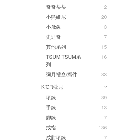
奇奇蒂蒂
2
小熊維尼
20
小飛象
3
史迪奇
7
其他系列
15
TSUM TSUM系
16
列
彌月禮盒/擺件
33
K'OR蔻兒
項鍊
39
手鍊
13
腳鍊
7
戒指
136
成對項鍊
7