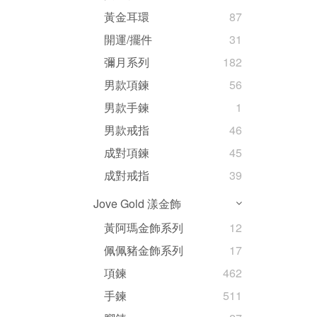
黃金耳環
87
開運/擺件
31
彌月系列
182
男款項鍊
56
男款手鍊
1
男款戒指
46
成對項鍊
45
成對戒指
39
Jove Gold 漾金飾
黃阿瑪金飾系列
12
佩佩豬金飾系列
17
項鍊
462
手鍊
511