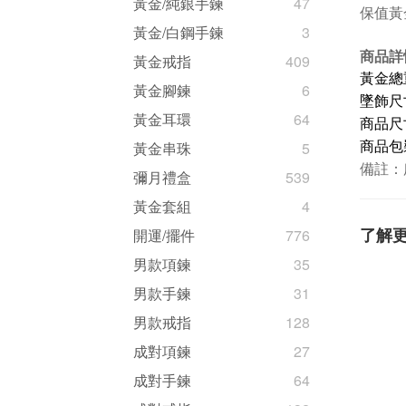
黃金/純銀手鍊
47
保值黃
黃金/白鋼手鍊
3
商品詳
黃金戒指
409
黃金總重量
黃金腳鍊
6
墜飾尺寸
黃金耳環
64
商品
尺
黃金串珠
5
商品包
備註：
彌月禮盒
539
黃金套組
4
了解
開運/擺件
776
男款項鍊
35
男款手鍊
31
男款戒指
128
成對項鍊
27
成對手鍊
64