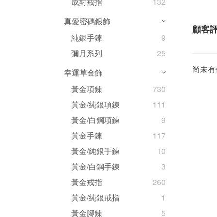
成對戒指
132
真愛密碼銀飾
顧客
純銀手鍊
9
彌月系列
25
尚未有
幸運草金飾
黃金項鍊
730
黃金/純銀項鍊
111
黃金/白鋼項鍊
9
黃金手鍊
117
黃金/純銀手鍊
10
黃金/白鋼手鍊
3
黃金戒指
260
黃金/純銀戒指
1
黃金腳鍊
5