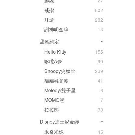
腳鍊
27
戒指
602
耳環
282
謝神明金牌
13
甜蜜約定
Hello Kitty
155
哆啦A夢
90
Snoopy史奴比
239
貓貓蟲咖波
41
Melody/雙子星
6
MOMO熊
7
拉拉熊
93
Disney迪士尼金飾
米奇米妮
45