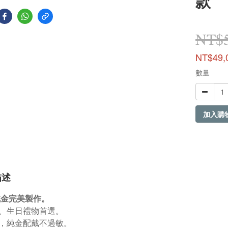
款
NT$5
NT$49,
數量
加入購
描述
9純金完美製作。
、生日禮物首選。
，純金配戴不過敏。