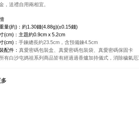
金，送禮自用兩相宜。
情
(約)：約1.30錢(4.88g)(±0.15錢)
(cm)：主題約0.9cm x 5.2cm
寸(cm)：
手鍊總長約23.5cm，含預備鍊4.5cm
裝配件：
真愛密碼包裝盒、真愛密碼包裝袋、真愛密碼保固卡
所有白沙屯媽祖系列商品皆有經過過香爐加持儀式，消除穢氣厄
更多