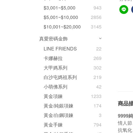
$3,001~$5,000
943
$5,001~$10,000
2856
$10,001~$20,000
3145
真愛密碼金飾
LINE FRIENDS
22
卡娜赫拉
269
大甲媽系列
302
白沙屯媽祖系列
219
小萌佛系列
42
黃金項鍊
1233
商品
黃金/純銀項鍊
174
黃金/白鋼項鍊
3
999
情人節
黃金手鍊
794
抗氧化