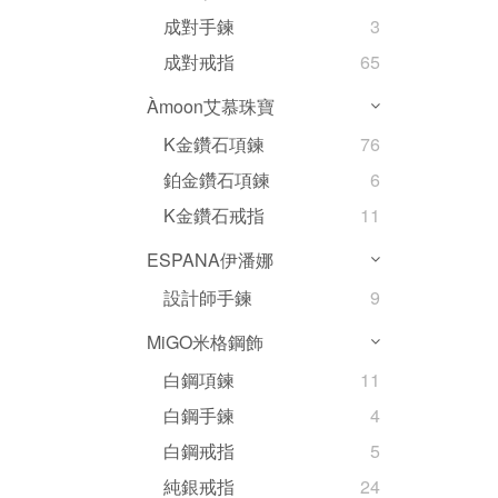
成對手鍊
3
成對戒指
65
Àmoon艾慕珠寶
K金鑽石項鍊
76
鉑金鑽石項鍊
6
K金鑽石戒指
11
ESPANA伊潘娜
設計師手鍊
9
MiGO米格鋼飾
白鋼項鍊
11
白鋼手鍊
4
白鋼戒指
5
純銀戒指
24