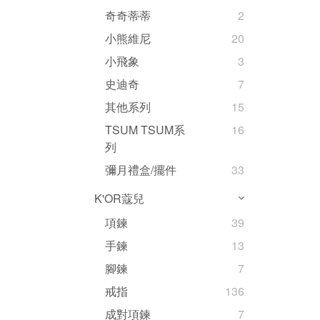
奇奇蒂蒂
2
小熊維尼
20
小飛象
3
史迪奇
7
其他系列
15
TSUM TSUM系
16
列
彌月禮盒/擺件
33
K'OR蔻兒
項鍊
39
手鍊
13
腳鍊
7
戒指
136
成對項鍊
7