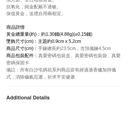
抗氧化，純金配戴不過敏。
保值黃金，送禮自用兩相宜。
商品詳情
黃金總重量(約)：約1.30錢(4.88g)(±0.15錢)
墜飾尺寸(cm)：主題約0.9cm x 5.2cm
商品
尺寸(cm)：
手鍊總長約23.5cm，含預備鍊4.5cm
商品包裝配件：
真愛密碼包裝盒、真愛密碼包裝袋、真愛
密碼保固卡
所有白沙屯媽祖系列商品皆有經過過香爐加持儀
備註：
式，消除穢氣厄運，祈求平安健康
Additional Details